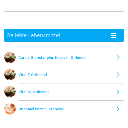
Beliebte Lebensmittel
Toggle
navigatio
Cardio Granulat plus Kapseln, Orthomol
Vital F, Orthomol
Vital M, Orthomol
Orthomol Immun, Orthomol