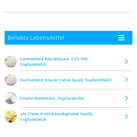
Beliebte Lebensmittel
Toggle
navigatio
Sachsenland Kräuterquark, 2,2% Fett,
Vogtlandmilch
Sachsenland Kräuter Sahne Quark, Vogtlandmilch
Frische Buttermilch, Vogtlandmilch
Joe Clever H-Milchmischgetränk Vanille,
Vogtlandmilch