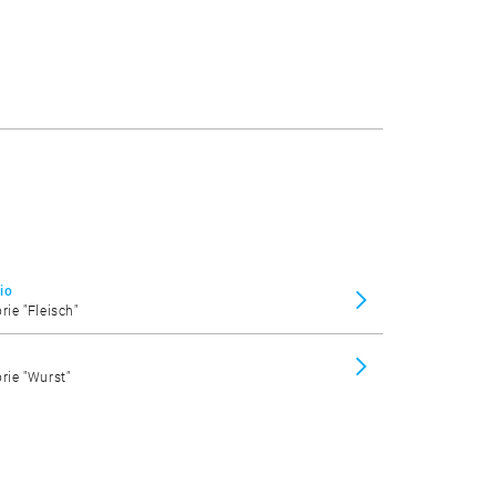
io
rie "Fleisch"
orie "Wurst"