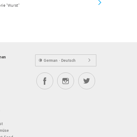
orie "Wurst"
onen
German · Deutsch
n
st
emüse