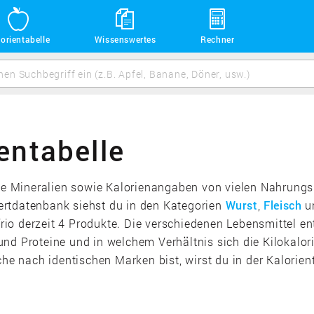
orientabelle
Wissenswertes
Rechner
entabelle
die Mineralien sowie Kalorienangaben von vielen Nahrungsm
ertdatenbank siehst du in den Kategorien
Wurst
,
Fleisch
u
o derzeit 4 Produkte. Die verschiedenen Lebensmittel ent
nd Proteine und in welchem Verhältnis sich die Kilokalo
nach identischen Marken bist, wirst du in der Kalorienta