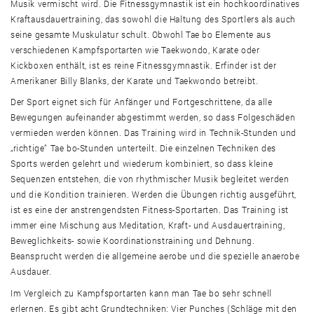
Musik vermischt wird. Die Fitnessgymnastik ist ein hochkoordinatives
Kraftausdauertraining, das sowohl die Haltung des Sportlers als auch
seine gesamte Muskulatur schult. Obwohl Tae bo Elemente aus
verschiedenen Kampfsportarten wie Taekwondo, Karate oder
Kickboxen enthält, ist es reine Fitnessgymnastik. Erfinder ist der
Amerikaner Billy Blanks, der Karate und Taekwondo betreibt.
Der Sport eignet sich für Anfänger und Fortgeschrittene, da alle
Bewegungen aufeinander abgestimmt werden, so dass Folgeschäden
vermieden werden können. Das Training wird in Technik-Stunden und
„richtige“ Tae bo-Stunden unterteilt. Die einzelnen Techniken des
Sports werden gelehrt und wiederum kombiniert, so dass kleine
Sequenzen entstehen, die von rhythmischer Musik begleitet werden
und die Kondition trainieren. Werden die Übungen richtig ausgeführt,
ist es eine der anstrengendsten Fitness-Sportarten. Das Training ist
immer eine Mischung aus Meditation, Kraft- und Ausdauertraining,
Beweglichkeits- sowie Koordinationstraining und Dehnung.
Beansprucht werden die allgemeine aerobe und die spezielle anaerobe
Ausdauer.
Im Vergleich zu Kampfsportarten kann man Tae bo sehr schnell
erlernen. Es gibt acht Grundtechniken: Vier Punches (Schläge mit den