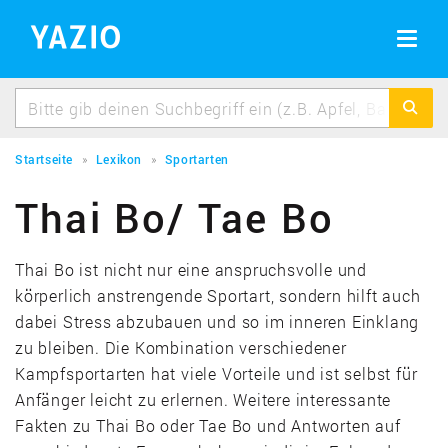
BMI Rechner
Erfolgsgeschichten
BMI berechnen schnell & einfach
Toggle
navigat
Idealgewicht berechnen
Berechne dein Idealgewicht
Kalorienbedarf berechnen
Berechne deinen Kalorienbedarf
Startseite
Lexikon
Sportarten
Kalorienverbrauch berechnen
Thai Bo/ Tae Bo
Kalorienverbrauch beim Sport berechnen
Thai Bo ist nicht nur eine anspruchsvolle und
körperlich anstrengende Sportart, sondern hilft auch
dabei Stress abzubauen und so im inneren Einklang
zu bleiben. Die Kombination verschiedener
Kampfsportarten hat viele Vorteile und ist selbst für
Anfänger leicht zu erlernen. Weitere interessante
Fakten zu Thai Bo oder Tae Bo und Antworten auf