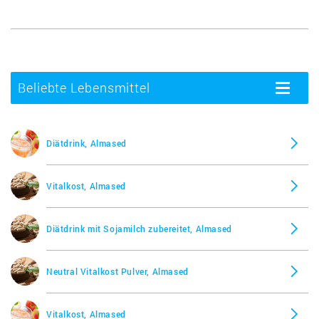
Beliebte Lebensmittel
Toggle
navigatio
Diätdrink, Almased
Vitalkost, Almased
Diätdrink mit Sojamilch zubereitet, Almased
Neutral Vitalkost Pulver, Almased
Vitalkost, Almased