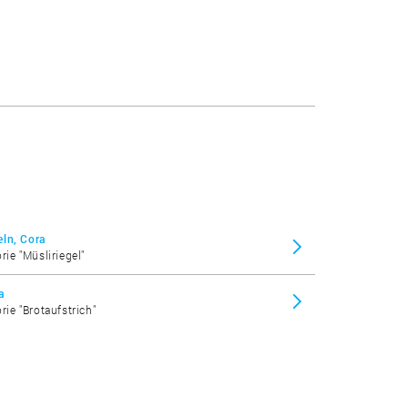
ln, Cora
rie "Müsliriegel"
a
rie "Brotaufstrich"