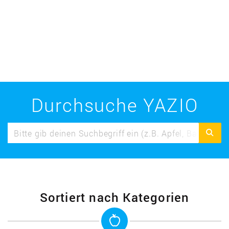
Schoko-Brötchen, Jean Luc
Durchsuche YAZIO
Sortiert nach Kategorien