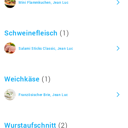
Mini Flammkuchen, Jean Luc
Schweinefleisch
(1)
Salami Sticks Classic, Jean Luc
Weichkäse
(1)
Französischer Brie, Jean Luc
Wurstaufschnitt
(2)