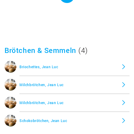
Brötchen & Semmeln
(4)
Briochettes, Jean Luc
Milchbrötchen, Jean Luc
Milchbrötchen, Jean Luc
Schokobrötchen, Jean Luc