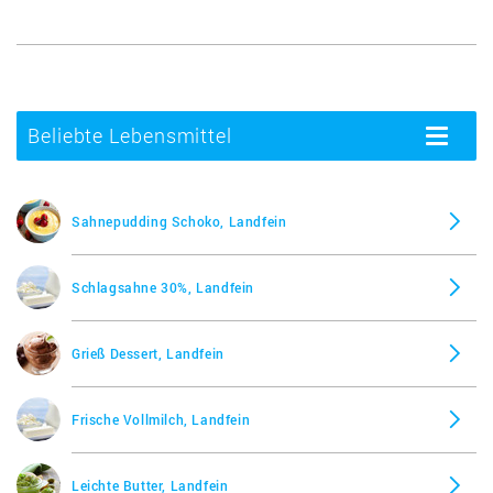
Beliebte Lebensmittel
Toggle
navigatio
Sahnepudding Schoko, Landfein
Schlagsahne 30%, Landfein
Grieß Dessert, Landfein
Frische Vollmilch, Landfein
Leichte Butter, Landfein