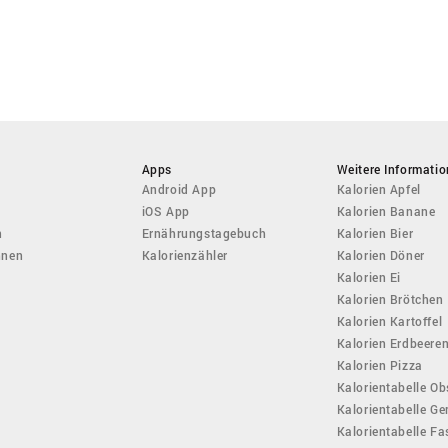
Apps
Weitere Informati
Android App
Kalorien Apfel
iOS App
Kalorien Banane
n
Ernährungstagebuch
Kalorien Bier
hnen
Kalorienzähler
Kalorien Döner
Kalorien Ei
Kalorien Brötchen
Kalorien Kartoffel
Kalorien Erdbeere
Kalorien Pizza
Kalorientabelle Ob
Kalorientabelle G
Kalorientabelle F