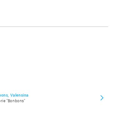
bons, Valensina
orie "Bonbons"