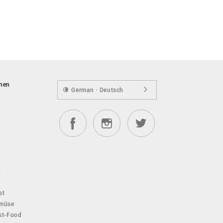
onen
German · Deutsch
n
st
emüse
ast-Food