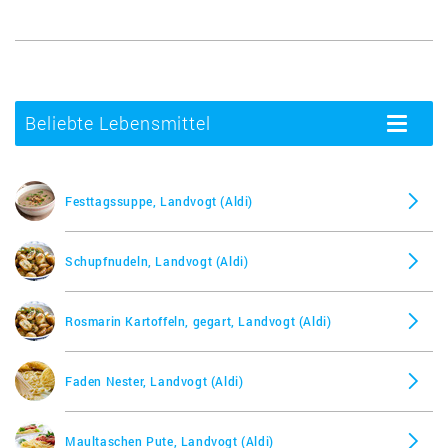
Beliebte Lebensmittel
Toggle
navigatio
Festtagssuppe, Landvogt (Aldi)
Schupfnudeln, Landvogt (Aldi)
Rosmarin Kartoffeln, gegart, Landvogt (Aldi)
Faden Nester, Landvogt (Aldi)
Maultaschen Pute, Landvogt (Aldi)