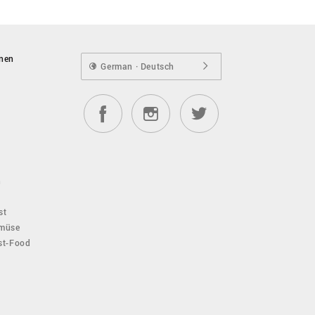
onen
German · Deutsch
n
st
emüse
ast-Food