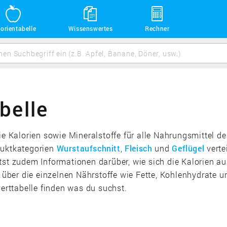
orientabelle
Wissenswertes
Rechner
belle
die Kalorien sowie Mineralstoffe für alle Nahrungsmittel 
duktkategorien
Wurstaufschnitt
,
Fleisch
und
Geflügel
verte
tst zudem Informationen darüber, wie sich die Kalorien a
ber die einzelnen Nährstoffe wie Fette, Kohlenhydrate u
werttabelle finden was du suchst.