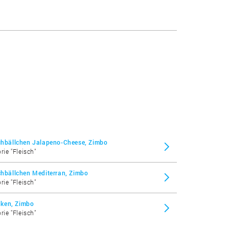
schbällchen Jalapeno-Cheese, Zimbo
rie "Fleisch"
schbällchen Mediterran, Zimbo
rie "Fleisch"
nken, Zimbo
rie "Fleisch"