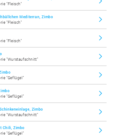
rie "Fleisch"
schbällchen Mediterran, Zimbo
rie "Fleisch"
rie "Fleisch"
bo
orie "Wurstaufschnitt"
 Zimbo
rie "Geflügel"
Zimbo
rie "Geflügel"
 Schinkeneinlage, Zimbo
orie "Wurstaufschnitt"
t Chili, Zimbo
rie "Geflügel"