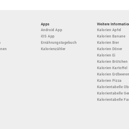
Apps
Weitere Informati
Android App
Kalorien Apfel
iOS App
Kalorien Banane
n
Ernährungstagebuch
Kalorien Bier
hnen
Kalorienzähler
Kalorien Döner
Kalorien Ei
Kalorien Brötchen
Kalorien Kartoffel
Kalorien Erdbeere
Kalorien Pizza
Kalorientabelle Ob
Kalorientabelle G
Kalorientabelle F