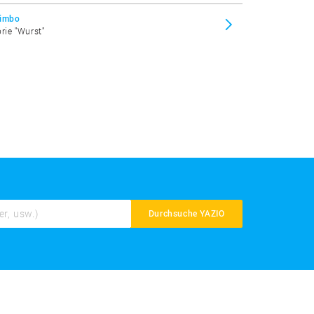
Zimbo
orie "Wurst"
Durchsuche YAZIO