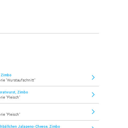
, Zimbo
orie "Wurstaufschnitt"
tbratwurst, Zimbo
rie "Fleisch"
rie "Fleisch"
schbällchen Jalapeno-Cheese, Zimbo