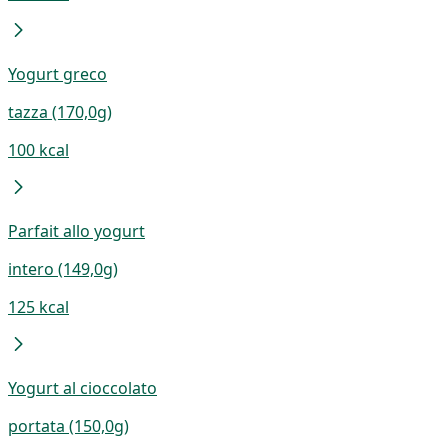
Yogurt greco
tazza (170,0g)
100 kcal
Parfait allo yogurt
intero (149,0g)
125 kcal
Yogurt al cioccolato
portata (150,0g)