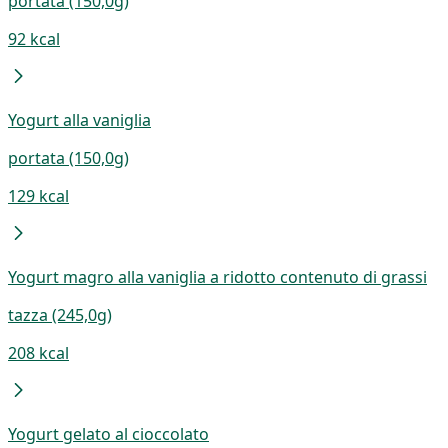
portata (150,0g)
92 kcal
Yogurt alla vaniglia
portata (150,0g)
129 kcal
Yogurt magro alla vaniglia a ridotto contenuto di grassi
tazza (245,0g)
208 kcal
Yogurt gelato al cioccolato