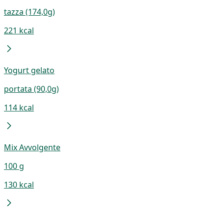
tazza (174,0g)
221 kcal
Yogurt gelato
portata (90,0g)
114 kcal
Mix Avvolgente
100 g
130 kcal