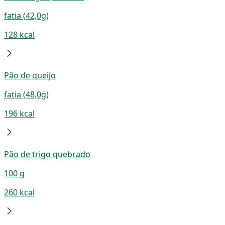
fatia (42,0g)
128 kcal
Pão de queijo
fatia (48,0g)
196 kcal
Pão de trigo quebrado
100 g
260 kcal