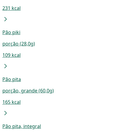
231 kcal
Pão piki
porção (28,0g)
109 kcal
Pão pita
porção, grande (60,0g)
165 kcal
Pão pita, integral