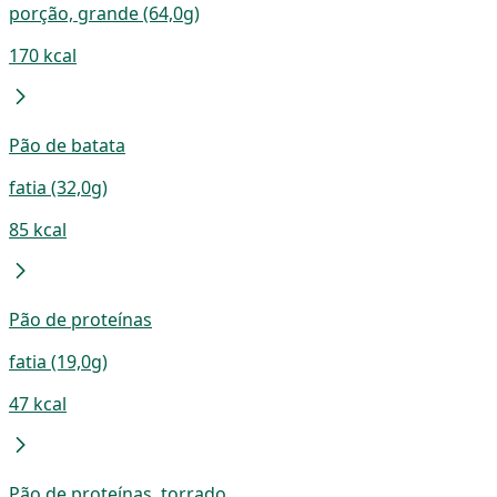
porção, grande (64,0g)
170 kcal
Pão de batata
fatia (32,0g)
85 kcal
Pão de proteínas
fatia (19,0g)
47 kcal
Pão de proteínas, torrado