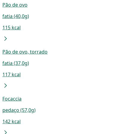
Pão de ovo
fatia (40,0g)
115 kcal
Pão de ovo, torrado
fatia (37,0g)
117 kcal
Focaccia
pedaço (57,0g)
142 kcal