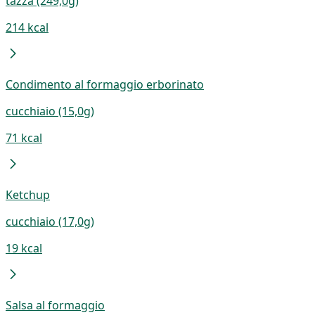
tazza (249,0g)
214 kcal
Condimento al formaggio erborinato
cucchiaio (15,0g)
71 kcal
Ketchup
cucchiaio (17,0g)
19 kcal
Salsa al formaggio