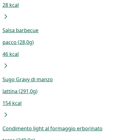
28 kcal
Salsa barbecue
pacco (28,0g)
46 kcal
Sugo Gravy di manzo
lattina (291,0g)
154 kcal
Condimento light al formaggio erborinato