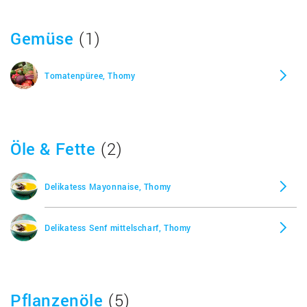
Les Sauces für Braten, Thomy
Gemüse
(1)
Les Sauces für Braten légère, Thomy
Tomatenpüree, Thomy
Les Sauces Kräuter Hollandaise légère, Thomy
Öle & Fette
(2)
Delikatess Mayonnaise, Thomy
Delikatess Senf mittelscharf, Thomy
Pflanzenöle
(5)