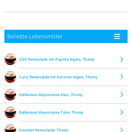
Beliebte Lebensmittel
Toggle
navigatio
Chili Remoulade mit Paprika légère, Thomy
Curry Remoulade mit Karotten légère, Thomy
Delikatess Mayonnaise Glas, Thomy
Delikatess Mayonnaise Tube, Thomy
Gourmet Remoulade, Thomy