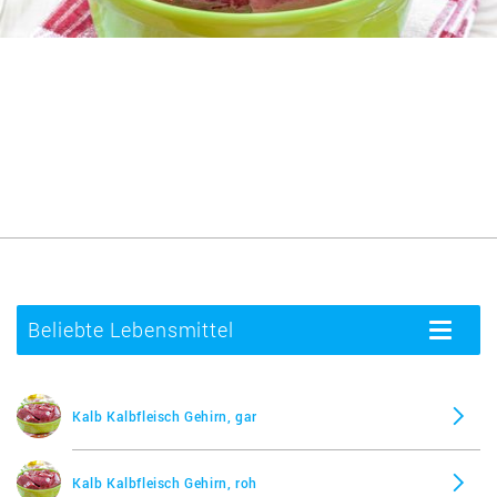
Beliebte Lebensmittel
Toggle
navigatio
Kalb Kalbfleisch Gehirn, gar
Kalb Kalbfleisch Gehirn, roh