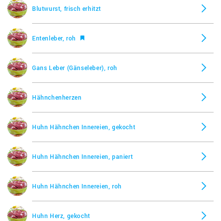
Blutwurst, frisch erhitzt
Rind, Rindfleisch, Milz, roh
Entenleber, roh
Rind, Rindfleisch, Niere, gar
Gans Leber (Gänseleber), roh
Rind, Rindfleisch, Zunge, gar
Hähnchenherzen
Rind, Rindfleisch, Zunge, roh
Huhn Hähnchen Innereien, gekocht
Schwein, Bauchspeicheldrüse, gar
Huhn Hähnchen Innereien, paniert
Schwein, Bauchspeicheldrüse, roh
Huhn Hähnchen Innereien, roh
Huhn Herz, gekocht