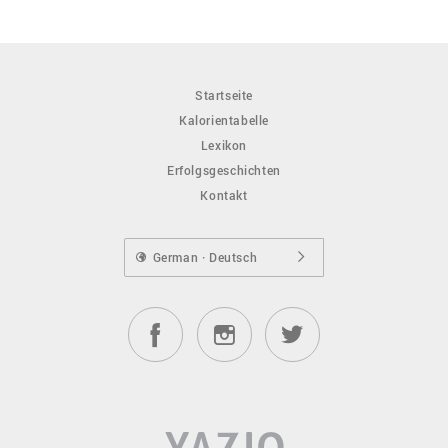
Pute, Truthahn Innereien, roh
Startseite
Pute, Truthahn Leber (Pute,nleber), gekocht
Kalorientabelle
Lexikon
Erfolgsgeschichten
Pute, Truthahn Leber (Pute,nleber), roh
Kontakt
Pute, Truthahn Magen, gekocht
German · Deutsch
Pute, Truthahn Magen, roh
Rind, Rindfleisch, Gehirn, gar
Rind, Rindfleisch, Gehirn, roh