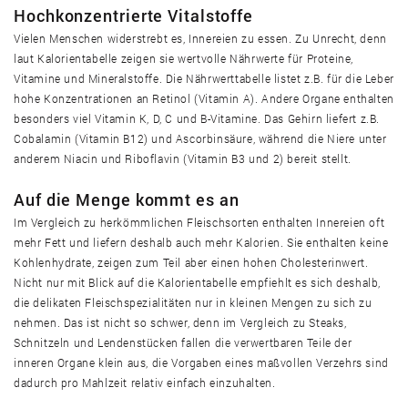
Hochkonzentrierte Vitalstoffe
Kalb Kalbfleisch Zunge, roh
Vielen Menschen widerstrebt es, Innereien zu essen. Zu Unrecht, denn
laut Kalorientabelle zeigen sie wertvolle Nährwerte für Proteine,
Kapaun Masthahn Innereien, gekocht
Vitamine und Mineralstoffe. Die Nährwerttabelle listet z.B. für die Leber
hohe Konzentrationen an Retinol (Vitamin A). Andere Organe enthalten
besonders viel Vitamin K, D, C und B-Vitamine. Das Gehirn liefert z.B.
Kapaun Masthahn Innereien, roh
Cobalamin (Vitamin B12) und Ascorbinsäure, während die Niere unter
anderem Niacin und Riboflavin (Vitamin B3 und 2) bereit stellt.
Leber Pute, frisch, roh
Auf die Menge kommt es an
Im Vergleich zu herkömmlichen Fleischsorten enthalten Innereien oft
Lungwurst Lungenwurst Kohlwurst
mehr Fett und liefern deshalb auch mehr Kalorien. Sie enthalten keine
Kohlenhydrate, zeigen zum Teil aber einen hohen Cholesterinwert.
Nicht nur mit Blick auf die Kalorientabelle empfiehlt es sich deshalb,
Pute, Truthahn Herz, gekocht
die delikaten Fleischspezialitäten nur in kleinen Mengen zu sich zu
nehmen. Das ist nicht so schwer, denn im Vergleich zu Steaks,
Schnitzeln und Lendenstücken fallen die verwertbaren Teile der
Pute, Truthahn Herz, roh
inneren Organe klein aus, die Vorgaben eines maßvollen Verzehrs sind
dadurch pro Mahlzeit relativ einfach einzuhalten.
Pute, Truthahn Innereien, gekocht