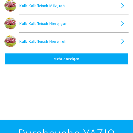
Kalb Kalbfleisch Milz, roh
Kalb Kalbfleisch Niere, gar
Kalb Kalbfleisch Niere, roh
Mehr anzeigen
Kalb Kalbfleisch Zunge, gar
Kalb Kalbfleisch Zunge, roh
Rind, Rindfleisch, Gehirn, gar
Rind, Rindfleisch, Gehirn, roh
Durchsuche YAZIO
Rind, Rindfleisch, Herz, gar