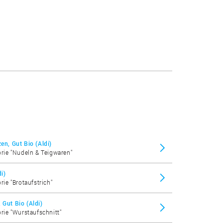
en, Gut Bio (Aldi)
orie "Nudeln & Teigwaren"
i)
rie "Brotaufstrich"
 Gut Bio (Aldi)
orie "Wurstaufschnitt"