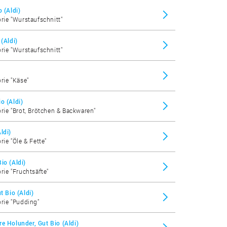
 (Aldi)
orie "Wurstaufschnitt"
(Aldi)
orie "Wurstaufschnitt"
orie "Käse"
o (Aldi)
orie "Brot, Brötchen & Backwaren"
ldi)
rie "Öle & Fette"
io (Aldi)
rie "Fruchtsäfte"
t Bio (Aldi)
orie "Pudding"
e Holunder, Gut Bio (Aldi)