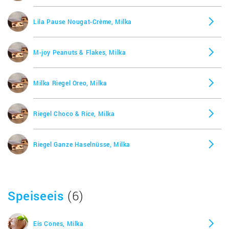
Exklusive Kugeln Praliné-Krokant, Milka
Lila Pause Nougat-Crème, Milka
Feine Kugeln Blätterkrokant, Milka
M-joy Peanuts & Flakes, Milka
Feine Kugeln Marzipan, Milka
Milka Riegel Oreo, Milka
Feine Kugeln, weiß, Milka
Riegel Choco & Rice, Milka
Festliche Weihnachtsnüsse, Milka
Riegel Ganze Haselnüsse, Milka
Gefüllte Alpenmilch Schokolade Sahne Crème, Milka
Tender, Milka
I love Milka Pralinés Nuss-Nougat Crème, Milka
Speiseeis
(6)
I love Pralinés, Milka
Eis Cones, Milka