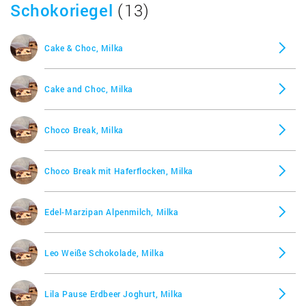
Schokoriegel
(13)
Choqsplash Minze, Milka
Cake & Choc, Milka
Christbaumkugeln, Milka
Cake and Choc, Milka
Crispy Joghurt, Milka
Choco Break, Milka
Crispy Snax Cornflakes und Rosinen, Milka
Choco Break mit Haferflocken, Milka
Daim Snax, Milka
Edel-Marzipan Alpenmilch, Milka
Dessert au Chocolat, Milka
Leo Weiße Schokolade, Milka
Diät Haselnuss, Milka
Lila Pause Erdbeer Joghurt, Milka