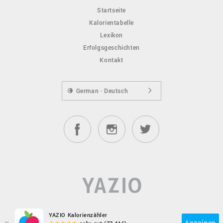
Startseite
Kalorientabelle
Mini Genuss-Kugeln Milchcreme mit Mandeln, Milka
Lexikon
Erfolgsgeschichten
Naps Mix, Milka
Kontakt
Noisette Schokolade, Milka
German · Deutsch
Nuss & Nougat Creme, Milka
Oreo Schokolade, Milka
Ostereier Nougat-Crème, Milka
Pralinés Alpenmilchcrème, Milka
YAZIO Kalorienzähler
Anzeigen