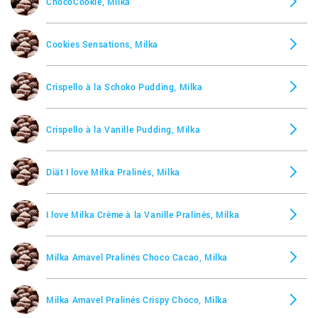
ChocoCookie, Milka
Lila Liebling Karamell, Milka
Cookies Sensations, Milka
Lila Stars Snax Haselnuss, Milka
Crispello à la Schoko Pudding, Milka
Luflée, Milka
Crispello à la Vanille Pudding, Milka
Luflee Caramel Milka, Milka
Diät I love Milka Pralinés, Milka
Luflée weiß, Milka
I love Milka Crème à la Vanille Pralinés, Milka
M Joy Nuss, Milka
Milka Amavel Pralinés Choco Cacao, Milka
M-joy Alpenmilch, Milka
Milka Amavel Pralinés Crispy Choco, Milka
Milchcrème mit Haselnusskrokant, Milka