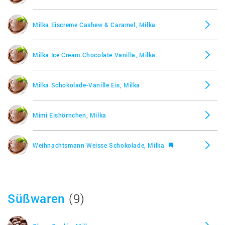
I love Pralinés Erdbeer Rahm, Milka
Milka Eiscreme Cashew & Caramel, Milka
Kakaocrème & feine Minze, Milka
Milka Ice Cream Chocolate Vanilla, Milka
Kleine Kugeln Knister, Milka
Milka Schokolade-Vanille Eis, Milka
Kleines Dankeschön, Milka
Mimi Eishörnchen, Milka
Knusper Kugeln Cappuccino, Milka
Weihnachtsmann Weisse Schokolade, Milka
Knusper Kugeln Espresso, Milka
Süßwaren
(9)
Kuhflecken Schokolade, Milka