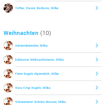
Toffee, Classic Bonbons, Milka
Milchschokolade Noisette, Milka
Milka & Daim Schokolade, Milka
Weihnachten
(10)
Milka Alles Gute Pralinés, Milka
Adventskalender, Milka
Milka Bunte Kakaolinsen, Milka
Exklusiver Weihnachtsmann, Milka
Milka Collage Himbeere, Milka
Feine Kugeln Alpenmilch, Milka
Milka Ganze Haselnüsse, Milka
Nuss Crisp Kugeln, Milka
Milka Haselnuss, Milka
Schneemann Schoko-Mousse, Milka