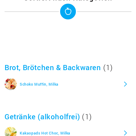
Crispello à la Vanille Pudding, Milka
Kuhflecken Schokolade, Milka
Choco Grains Kekse, Milka
Brot, Brötchen & Backwaren
(1)
Feine Eier Alpenmilch, Milka
Schoko Muffin, Milka
Triolade, Milka
Kleine Eier Knister, Milka
Getränke (alkoholfrei)
(1)
Löffel Ei Löffelei, Milka
Kakaopads Hot Choc, Milka