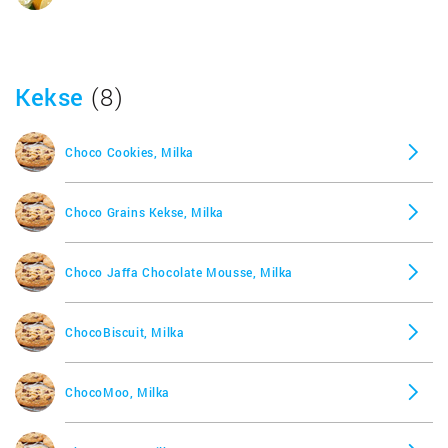
Schmunzelhase, Milka
Kekse
M Joy Nuss, Milka
(8)
Champiolade, Milka
Choco Cookies, Milka
Choco Grains Kekse, Milka
Choco Jaffa Chocolate Mousse, Milka
ChocoBiscuit, Milka
ChocoMoo, Milka