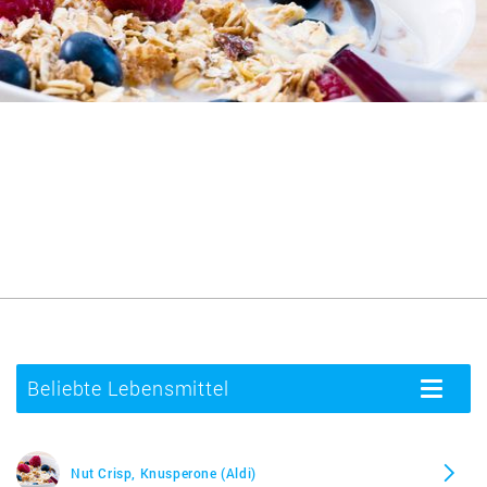
Beliebte Lebensmittel
Toggle
navigatio
Nut Crisp, Knusperone (Aldi)