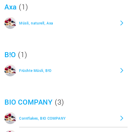
Axa
(1)
Himbeer Mandel Müsli, Alnatura
Müsli, naturell, Axa
Hirse Flocken, Alnatura
B!O
(1)
Kinder Früchte Müsli, Alnatura
Knusper Bär, Alnatura
Früchte Müsli, B!O
Maiswaffeln Natur, Alnatura
BIO COMPANY
(3)
Müsliriegel Ahornsirup und Datteln, Alnatura
Cornflakes, BIO COMPANY
Nuss Müsli, Alnatura