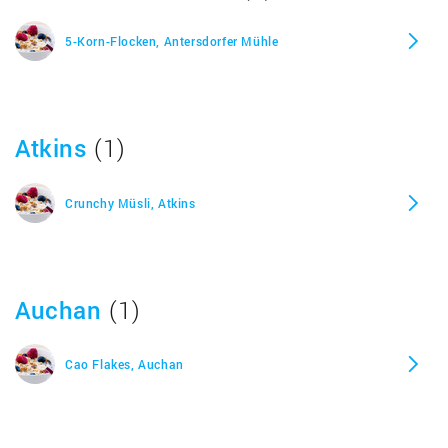
Hafer Crunchy Schoko, Alnatura
5-Korn-Flocken, Antersdorfer Mühle
Hafer Crunchy Waldbeere, Alnatura
Atkins
(1)
Haferflocken Feinblatt, Alnatura
Crunchy Müsli, Atkins
Haferflocken Großblatt, Alnatura
Haferflocken zartschmelzend, Alnatura
Auchan
(1)
Haferkleie Knusper, Alnatura
Cao Flakes, Auchan
Heidelbeer Joghurt, Alnatura
Heidelbeer Joghurt Müsli, Alnatura