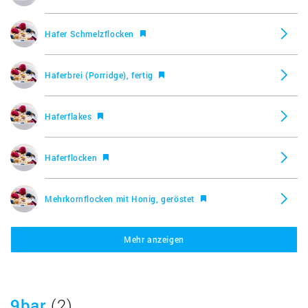
Hafer Schmelzflocken
Haferbrei (Porridge), fertig
Haferflakes
Haferflocken
Mehrkornflocken mit Honig, geröstet
Mehr anzeigen
Müsli mit Mandeln
Müsli mit Nüssen und Rosinen
9bar
(2)