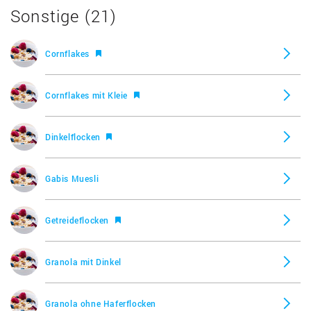
Sonstige (21)
Viel Früchte Müsli, Hahne
Cornflakes
Früchte Müsli, Rosengarten
Cornflakes mit Kleie
Newline Flakes Black Berry, Knusperone (Aldi)
Dinkelflocken
Basis Müsli, Natur Gut (Penny)
Gabis Muesli
Wheat & Nut Flakes, Fit & Activ Vitalkost
Getreideflocken
Chocos, Kellogg's
Granola mit Dinkel
Smacks, Kellogg's
Granola ohne Haferflocken