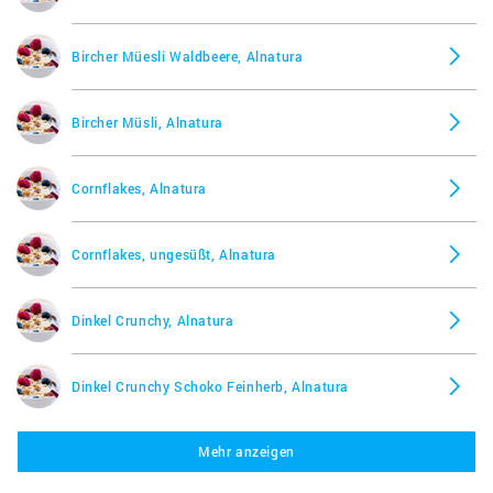
Frühstücksbrei Amaranth Vital + Moringa, Allos
Bircher Müesli Waldbeere, Alnatura
Frühstücksbrei Basis, Allos
Bircher Müsli, Alnatura
Frühstücksbrei mit Amaranth-Matcha, Allos
Cornflakes, Alnatura
Hildegards Dinkel-Müsli, Allos
Cornflakes, ungesüßt, Alnatura
Hof Roastie, Allos
Dinkel Crunchy, Alnatura
Honig-Mandel-Crunchy, Allos
Dinkel Crunchy Schoko Feinherb, Alnatura
Quinoa Crunchy multigrain, Allos
Mehr anzeigen
Dinkel Flakes, Alnatura
Quinoa Flakes, Allos