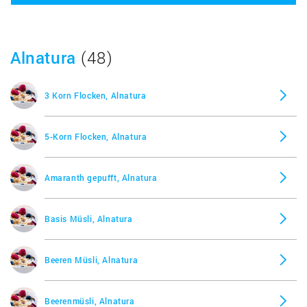
Buchweizen Cornflakes, Allos
Alnatura
(48)
Cranberry-Goji Müsli mit Amaranth, Allos
3 Korn Flocken, Alnatura
Dinkel-Kakao-Poppies, Allos
5-Korn Flocken, Alnatura
Dinkel-Schoko Crunch, Allos
Amaranth gepufft, Alnatura
Ernies Knuspermüsli, Allos
Basis Müsli, Alnatura
Familien-Müsli, Allos
Beeren Müsli, Alnatura
Frühstücks-Brei Vital, Allos
Beerenmüsli, Alnatura