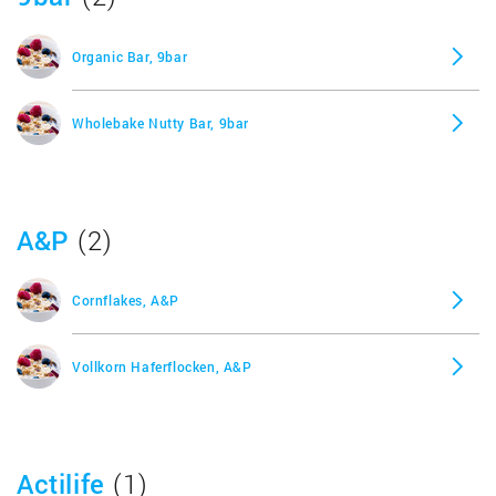
Müsli mit Trockenobst oder Nüssen
Organic Bar, 9bar
Müsli ohne Nüsse
Wholebake Nutty Bar, 9bar
Müsli ohne Nüsse mit Rosinen
Müsli ohne Zuckerzusatz
A&P
(2)
Schokoladen Müsli (Schoko Müsli)
Cornflakes, A&P
Vollkornmüsli
Vollkorn Haferflocken, A&P
Weizenflocken
Actilife
(1)