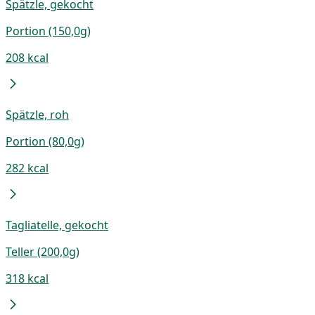
Spätzle, gekocht
Portion (150,0g)
208 kcal
Spätzle, roh
Portion (80,0g)
282 kcal
Tagliatelle, gekocht
Teller (200,0g)
318 kcal