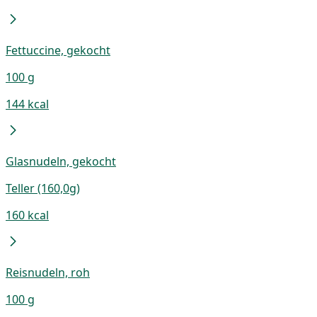
Fettuccine, gekocht
100 g
144 kcal
Glasnudeln, gekocht
Teller (160,0g)
160 kcal
Reisnudeln, roh
100 g