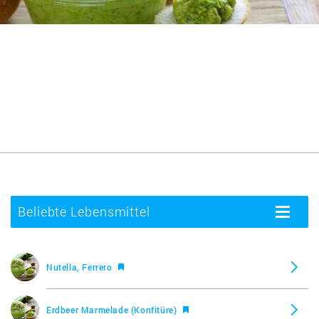
Beliebte Lebensmittel
Toggle
navigatio
Nutella, Ferrero
Erdbeer Marmelade (Konfitüre)