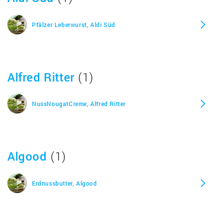
Frischkäse mit feinem Schnittlauch Jogging, Aldi
Pfälzer Leberwurst, Aldi Süd
Frischkäse mit mildem Joghurt Jogging, Aldi
Alfred Ritter
(1)
Genießer Aufstrich Pikante Feige, Aldi
NussNougatCreme, Alfred Ritter
Genuss der Saison Meersalz-Butter, Aldi
Grandessa Bramble Jelly, Aldi
Algood
(1)
Grandessa Erdbeerkonfitüre, Aldi
Erdnussbutter, Algood
Grandessa Old English Orange, Aldi