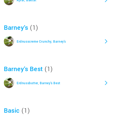
Streichcreme Kräuter, Alnatura
Streichcreme Paprika Chili, Alnatura
Barney's
(1)
Streichcreme Rote Bete Meerrettich, Alnatura
Erdnusscreme Crunchy, Barney's
Streichcreme Toskana, Alnatura
Tomate Basilikum, Alnatura
Barney's Best
(1)
Tomate Mit Basilikum, Alnatura
Erdnussbutter, Barney's Best
Tomatenaufstrich Pastete, Alnatura
Basic
(1)
Waldfrucht, Alnatura