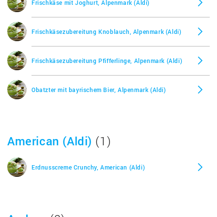
Frischkäse mit Joghurt, Alpenmark (Aldi)
Tartex Pflanzliche Pastete Paprika, Allos
Himbeere mit Agavendicksaft, Alnatura
Frischkäsezubereitung Knoblauch, Alpenmark (Aldi)
Waldhonig aus dem Piemont, Allos
Himbeermarmelade, Alnatura
Frischkäsezubereitung Pfifferlinge, Alpenmark (Aldi)
Hokkaido Kürbis Brotaufstrich, Alnatura
Obatzter mit bayrischem Bier, Alpenmark (Aldi)
Kichererbse mit Ingwer, Alnatura
Kichererbse-Ingwer Pastete, Alnatura
American (Aldi)
(1)
Körnischer Frischkäse, Alnatura
Erdnusscreme Crunchy, American (Aldi)
Kräuter Pastete, Alnatura