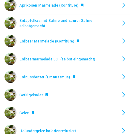
Chocremo, Magermilch Schoko Creme, K-Classic
Aprikosen Marmelade (Konfitüre)
(Kaufland)
Erdäpfelkas mit Sahne und saurer Sahne
Leichte Butter mit Buttermilch, Du darfst
selbstgemacht
Erdbeer Marmelade (Konfitüre)
Sommerblüten Honig mit Wildblüten, Vom Land
Erdbeermarmelade 3:1 (selbst eingemacht)
Waldfruchtkonfitüre, Beste Ernte (Netto)
Erdnussbutter (Erdnussmus)
Erdbeer Vanille Konfitüre, Beste Ernte (Netto)
Geflügelsalat
Almette Frühlingszwiebel, Hochland
Gelee
Holundergelee kalorienreduziert