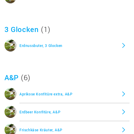
Pflaumenmus
Quittengelee
3 Glocken
(1)
Sugar Kiss Nuss Nougat Creme
Erdnussbuter, 3 Glocken
Thunfischaufstrich
A&P
(6)
Vegetarischer Aufschnitt
Aprikose Konfitüre extra, A&P
Zuckerrübensaft (Zuckerrübensirup)
Erdbeer Konfitüre, A&P
Zwetschgenmus
Frischkäse Kräuter, A&P