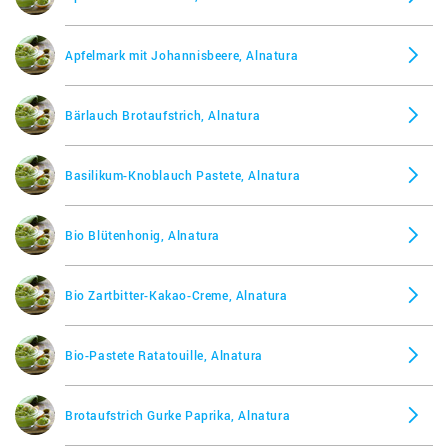
Frucht-Auslese Holunder-Cassis, Allos
Veggie Aufstrich Herzhaft-Würzig, Aldi
Apfelmark mit Johannisbeere, Alnatura
Gourmet Pastete Classico, Allos
Westminster Lemon Konfitüre, Aldi
Bärlauch Brotaufstrich, Alnatura
Gourmet Pastete Crema Basilico, Allos
Basilikum-Knoblauch Pastete, Alnatura
Gourmet Pastete Crème Provencale, Allos
Bio Blütenhonig, Alnatura
Gourmet Pastete Edelpilze, Allos
Bio Zartbitter-Kakao-Creme, Alnatura
Gourmet Pastete Grüner Pfeffer, Allos
Bio-Pastete Ratatouille, Alnatura
Gourmet Pastete Mexicana, Allos
Brotaufstrich Gurke Paprika, Alnatura