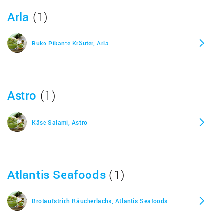
Sanddorn Orange, Alnatura
Arla
(1)
Sauerkirsche, Alnatura
Buko Pikante Kräuter, Arla
Schoko Nuss Aufstrich, Alnatura
Schoko-Nuss, Alnatura
Astro
(1)
Schoko-Nuss Cocos, Alnatura
Käse Salami, Astro
Schokocrème Zartbitter, Alnatura
Atlantis Seafoods
(1)
Senf Rucola Pastete, Alnatura
Brotaufstrich Räucherlachs, Atlantis Seafoods
Senf-Rucola Pastete, Alnatura