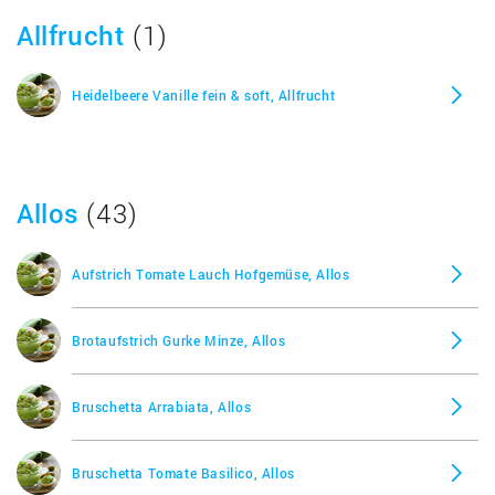
Grandessa Pfirsichkonfitüre, Aldi
Allfrucht
(1)
Halbfett Margarine Belasan activ, Aldi
Heidelbeere Vanille fein & soft, Allfrucht
Havarti Dänischer Hartkäse, Aldi
Allos
(43)
Hummus Sweet Onion, Aldi
Aufstrich Tomate Lauch Hofgemüse, Allos
Imkerhonig Cremig, Aldi
Brotaufstrich Gurke Minze, Allos
Käsecreme Elsässer Art, Aldi
Bruschetta Arrabiata, Allos
Kürbis Hummus, Aldi
Bruschetta Tomate Basilico, Allos
Le Gusto Gourmet Aufstrich, pfeffrig scharf, Aldi