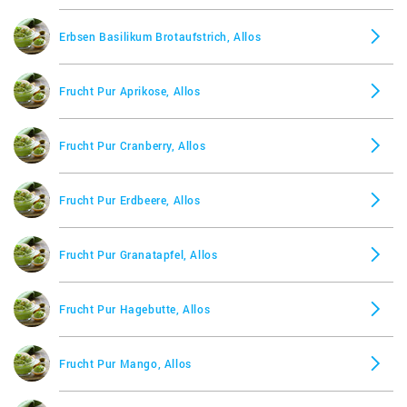
Erbsen Basilikum Brotaufstrich, Allos
Mango Maracuja Fruchtaufstrich, Aldi
Frucht Pur Aprikose, Allos
Milchschokoladenstreusel Back Family, Aldi
Frucht Pur Cranberry, Allos
Nusskati, Aldi
Frucht Pur Erdbeere, Allos
Obazter mit Lauchzwiebeln, Aldi
Frucht Pur Granatapfel, Allos
Ofterdinger Brotaufstrich Ei Bacon, Aldi
Frucht Pur Hagebutte, Allos
Ofterdinger Brotaufstrich Ei Schnittlauch, Aldi
Frucht Pur Mango, Allos
Sommerblütenhonig, Aldi