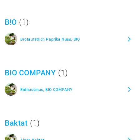
Shiitake Pastete, Alnatura
B!O
(1)
Soft Himbeere Fruchtaufstrich, Alnatura
Brotaufstrich Paprika Nuss, B!O
Soja Aufstrich Champignon, Alnatura
Soja Aufstrich wie grobe Leberwurst, Alnatura
BIO COMPANY
(1)
Streichcreme Aubergine, Alnatura
Erdnussmus, BIO COMPANY
Streichcreme Curry Mango Papaya, Alnatura
Baktat
(1)
Streichcreme Gartenkräuter, Alnatura
Ajvar, Baktat