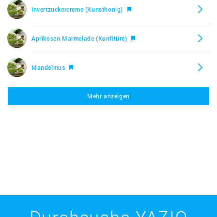
Invertzuckercreme (Kunsthonig)
Aprikosen Marmelade (Konfitüre)
Mandelmus
Mehr anzeigen
Nuss Nougat Creme
Pflaumenmus
Zuckerrübensaft (Zuckerrübensirup)
Geflügelsalat
Durchsuche YAZIO
Paprika & Peperoni Brunch, Unilever