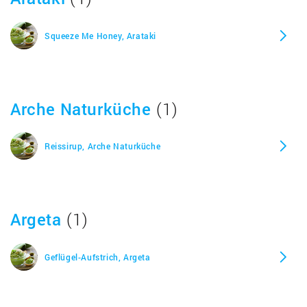
Oliven Pastete, Alnatura
Squeeze Me Honey, Arataki
Oliven Pastete mit Paprika, Alnatura
Arche Naturküche
(1)
Paprika Nuss, Alnatura
Reissirup, Arche Naturküche
Paprika-Chili Pastete, Alnatura
Pflaumen Mus, Alnatura
Argeta
(1)
Ratatouille Pastete, Alnatura
Geflügel-Aufstrich, Argeta
Rote Linse Brotaufstrich, Alnatura