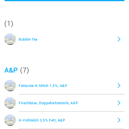
Kefir
(1)
Kefir 1,5% Fett
Bubble Tea
Kefir mit Früchten
Magerquark
A&P
(7)
Milch laktosefrei
Fettarme H-Milch 1,5%, A&P
Mozzarella Carloni
Frischkäse, Doppelrahmstufe, A&P
Saure Sahne 10% Fett
H-Vollmilch 3,5% Fett, A&P