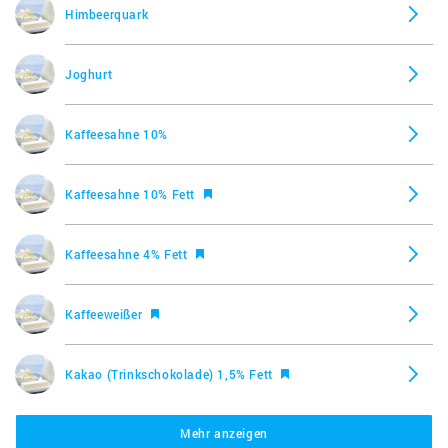
Himbeerquark
Lassi Pina Colada, BioBio
Joghurt
Kaffeesahne 10%
Kaffeesahne 10% Fett
Kaffeesahne 4% Fett
Kaffeeweißer
Kakao (Trinkschokolade) 1,5% Fett
Mehr anzeigen
Kakao (Trinkschokolade) 3,5% Fett