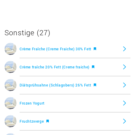
Milchreis Nuss, Müller
Sonstige (27)
Mousse au Chocolat, Müller
Crème Fraîche (Creme Fraiche) 30% Fett
Elsdorfer Zaziki, Heideblume-Molkerei
Crème fraîche 20% Fett (Creme fraiche)
Kaffeeweißer, Lidl
Diätsprühsahne (Schlagobers) 26% Fett
Schlagsahne 30% Fett
Frozen Yogurt
Milsani Creme Leicht Kräuter, Aldi
Fruchtzwerge
Fettarme H Milch 1,5% Fett, K-Classic (Kaufland)