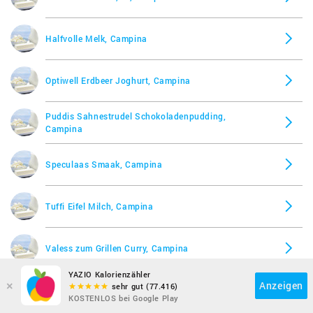
Halfvolle Melk, Campina
Optiwell Erdbeer Joghurt, Campina
Puddis Sahnestrudel Schokoladenpudding,
Campina
Speculaas Smaak, Campina
Tuffi Eifel Milch, Campina
Valess zum Grillen Curry, Campina
YAZIO Kalorienzähler
×
Anzeigen
sehr gut (77.416)
KOSTENLOS bei Google Play